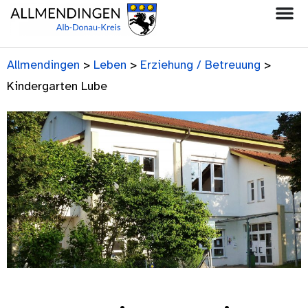
Allmendingen
>
Leben
>
Erziehung / Betreuung
>
Kindergarten Lube