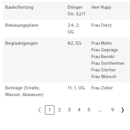
Bauhofleitung
Ehinger
Herr Rupp
Str. 52/1
Bebauungspläne
24, 2.
Frau Dietz
OG
Beglaubigungen
02, EG
Frau Mohn
Frau Geprägs
Frau Benski
Frau Sontheimer
Frau Stetter
Frau Wünsch
Beiträge (Straße,
11, 1. OG
Frau Zoller
Wasser, Abwasser)
…
❮
1
2
3
4
5
9
❯