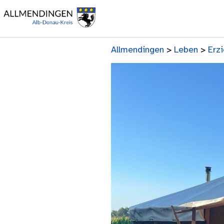
Allmendingen
>
Leben
>
Erz